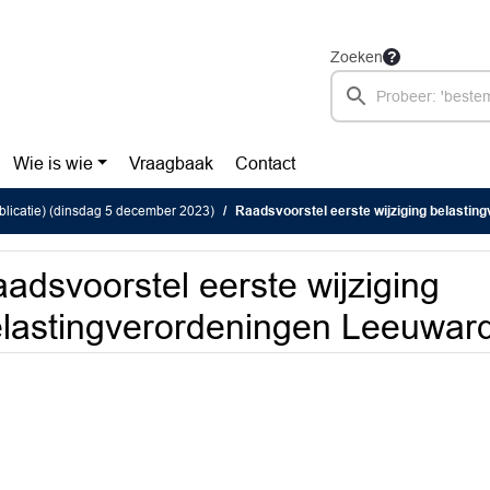
Zoeken
Wie is wie
Vraagbaak
Contact
blicatie) (dinsdag 5 december 2023)
Raadsvoorstel eerste wijziging belastingvero
adsvoorstel eerste wijziging
lastingverordeningen Leeuwar