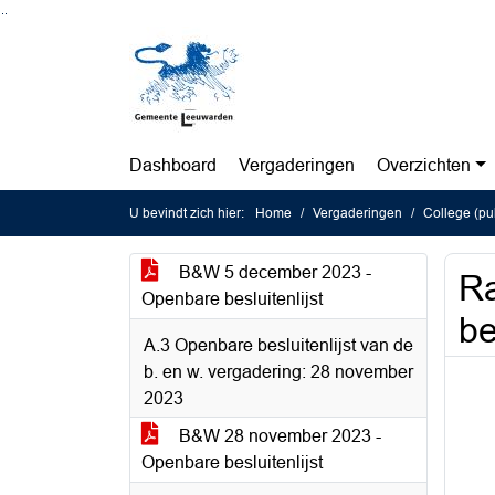
Ga naar de inhoud van deze pagina
Ga naar het zoeken
Ga naar het menu
Dashboard
Vergaderingen
Overzichten
U bevindt zich hier:
Home
Vergaderingen
College (pu
B&W 5 december 2023 -
Ra
Openbare besluitenlijst
be
A.3 Openbare besluitenlijst van de
b. en w. vergadering: 28 november
2023
B&W 28 november 2023 -
Openbare besluitenlijst