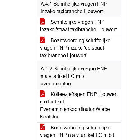
A.4.1 Schriftelijke vragen FNP
inzake taxibranche Ljouwert
Schriftelijke vragen FNP
inzake 'straat taxibranche Ljouwert'
Beantwoording schriftelijke
vragen FNP inzake 'de straat
taxibranche Ljouwert'
A.4.2 Schriftelijke vragen FNP
n.a.v. artikel LC m.b.t.
evenementen
Kolleezjefragen FNP Ljouwert
n.o.f artikel
Evenemintenkoördinator Wiebe
Kootstra
Beantwoording schriftelijke
vragen FNP n.a.v. artikel LC m.b.t.