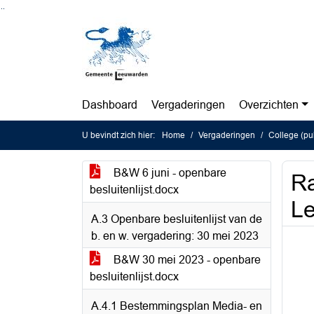
Ga naar de inhoud van deze pagina
Ga naar het zoeken
Ga naar het menu
Dashboard
Vergaderingen
Overzichten
U bevindt zich hier:
Home
Vergaderingen
College (pub
B&W 6 juni - openbare
Ra
besluitenlijst.docx
L
A.3 Openbare besluitenlijst van de
b. en w. vergadering: 30 mei 2023
B&W 30 mei 2023 - openbare
besluitenlijst.docx
A.4.1 Bestemmingsplan Media- en