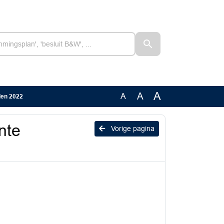
A
A
A
den 2022
nte
Vorige pagina