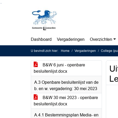
Ga naar de inhoud van deze pagina
Ga naar het zoeken
Ga naar het menu
Dashboard
Vergaderingen
Overzichten
U bevindt zich hier:
Home
Vergaderingen
College (pub
B&W 6 juni - openbare
Ui
besluitenlijst.docx
L
A.3 Openbare besluitenlijst van de
b. en w. vergadering: 30 mei 2023
B&W 30 mei 2023 - openbare
besluitenlijst.docx
A.4.1 Bestemmingsplan Media- en