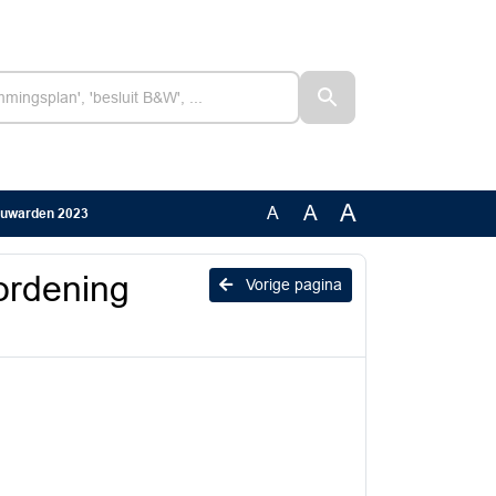
A
A
A
eeuwarden 2023
rordening
Vorige pagina