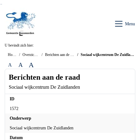
Ga naar de inhoud van deze pagina
Ga naar het zoeken
Ga naar het menu
Menu
U bevindt zich hier:
Home
Overzichten
Berichten aan de raad
Sociaal wijkcentrum De Zuidlanden
A
A
A
Berichten aan de raad
Sociaal wijkcentrum De Zuidlanden
ID
1572
Onderwerp
Sociaal wijkcentrum De Zuidlanden
Datum