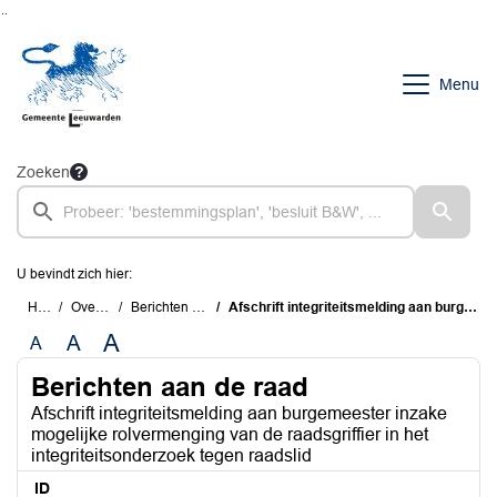
Ga naar de inhoud van deze pagina
Ga naar het zoeken
Ga naar het menu
Menu
Zoeken
U bevindt zich hier:
Home
Overzichten
Berichten aan de raad
Afschrift integriteitsmelding aan burgemeester inzake mogelijke rolvermenging van de raadsgriffier in het integriteitsonderzoek tegen raadslid
A
A
A
Berichten aan de raad
Afschrift integriteitsmelding aan burgemeester inzake
mogelijke rolvermenging van de raadsgriffier in het
integriteitsonderzoek tegen raadslid
ID