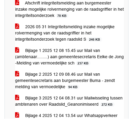
Afschrift integriteitsmelding aan burgemeester
inzake mogelijke rolvermenging van de raadsgriffier in het
integriteitsonderzoek
78 KB
2026 05 31 Integriteitsmelding inzake mogelijke
rolvermenging van de raadsgriffier in het
integriteitsonderzoek tegen raadslid S
246 KB
Bijlage 1 2025 12 08 15.45 uur Mail van
(ambtenaar.........) aan gemeentesecretaris Eelke de Jong
-Melding van vermoedelijke sch
237 KB
Bijlage 2 2025 12 09 08.46 uur Mail van
gemeentesecretaris aan burgemeester Buma - zendt
melding van vermoedelijke
94 KB
Bijlage 3 2025 12 04 08.31 uur Mailwisseling tussen
ambtenaren over Raadslid_Geanonimiseerd
272 KB
Bijlage 4 2025 12 04 13.54 uur Whatsappverkeer
tussen onbekende ambtenaar en griffier De
Waard_Geanonimiseerd_Geanonimiseerd
633 KB