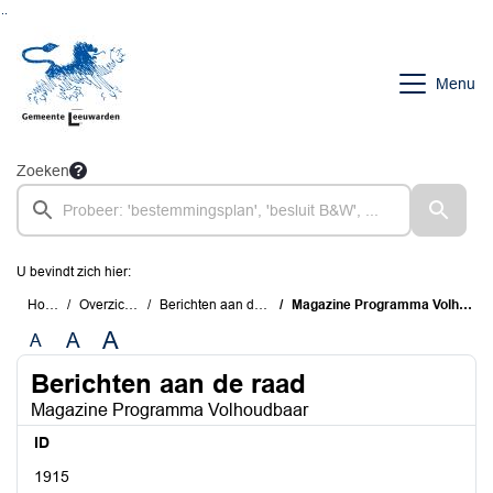
Ga naar de inhoud van deze pagina
Ga naar het zoeken
Ga naar het menu
Menu
Zoeken
U bevindt zich hier:
Home
Overzichten
Berichten aan de raad
Magazine Programma Volhoudbaar
A
A
A
Berichten aan de raad
Magazine Programma Volhoudbaar
ID
1915