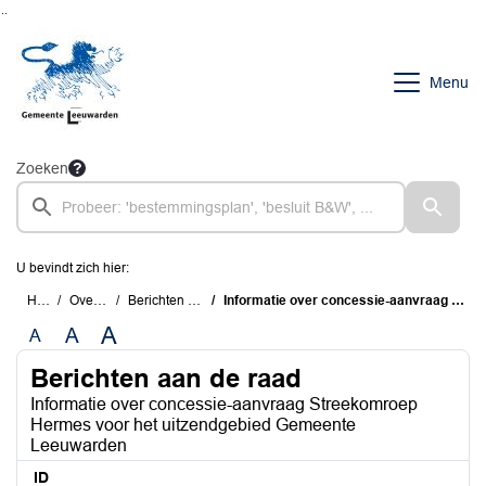
Ga naar de inhoud van deze pagina
Ga naar het zoeken
Ga naar het menu
Menu
Zoeken
U bevindt zich hier:
Home
Overzichten
Berichten aan de raad
Informatie over concessie-aanvraag Streekomroep Hermes voor het uitzendgebied Gemeente Leeuwarden
A
A
A
Berichten aan de raad
Informatie over concessie-aanvraag Streekomroep
Hermes voor het uitzendgebied Gemeente
Leeuwarden
ID