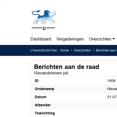
Ga naar de inhoud van deze pagina
Ga naar het zoeken
Ga naar het menu
Dashboard
Vergaderingen
Overzichten
U bevindt zich hier:
Home
Overzichten
Berichten aan 
Berichten aan de raad
Nieuwsbrieven juli
ID
1908
Onderwerp
Nieuws
Datum
31-07
Afzender
Toelichting