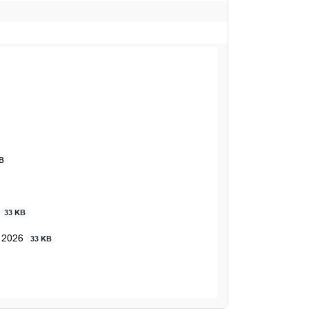
KB
33 KB
e 2026
33 KB