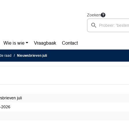
Zoeken
Wie is wie
Vraagbaak
Contact
de raad
Nieuwsbrieven juli
brieven juli
-2026