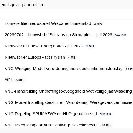
kennisgeving aannemen
Zomereditie nieuwsbrief Wijkpanel binnenstad
3 MB
20260702- Nieuwsbrief Schrans en Sixmaplein - juli 2026
547 KB
Nieuwsbrief Friese Energietafel - juli 2026
1 MB
Nieuwsbrief EuropaPact Fryslân
1 MB
VNG-Wijziging Model Verordening individuele inkomenstoeslag
44 
Afûk
5 MB
VNG-Handreiking Ontheffingsbevoegdheid Wet veilige jaarwisseling
VNG-Model Instellingsbesluit en Verordening Werkgeverscommissi
VNG Regeling SPUK AZWA en HLO gepubliceerd
101 KB
VNG Machtigingsformulier ontwerp Selectiebesluit
34 KB