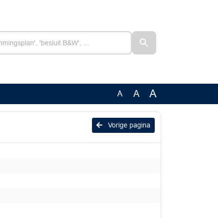
A
A
A
Vorige pagina