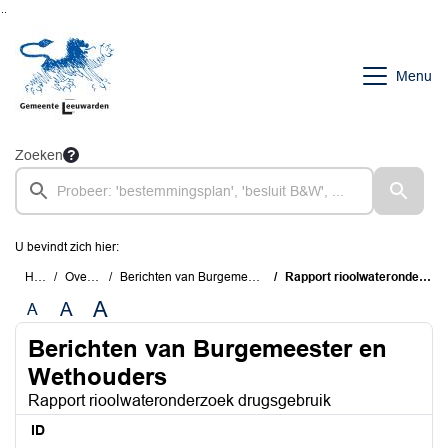
Ga naar de inhoud van deze pagina
Ga naar het zoeken
Ga naar het menu
Menu
Zoeken
U bevindt zich hier:
Home
Overzichten
Berichten van Burgemeester en Wethouders
Rapport rioolwateronderzoek drugsgebruik
A
A
A
Berichten van Burgemeester en
Wethouders
Rapport rioolwateronderzoek drugsgebruik
ID