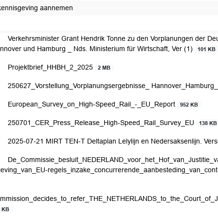
kennisgeving aannemen
Verkehrsminister Grant Hendrik Tonne zu den Vorplanungen der De
nnover und Hamburg _ Nds. Ministerium für Wirtschaft, Ver (1)
101 KB
Projektbrief_HHBH_2_2025
2 MB
250627_Vorstellung_Vorplanungsergebnisse_ Hannover_Hamburg
European_Survey_on_High-Speed_Rail_-_EU_Report
952 KB
250701_CER_Press_Release_High-Speed_Rail_Survey_EU
138 KB
2025-07-21 MIRT TEN-T Deltaplan Lelylijn en Nedersaksenlijn. Vers
De_Commissie_besluit_NEDERLAND_voor_het_Hof_van_Justitie_v
leving_van_EU-regels_inzake_concurrerende_aanbesteding_van_con
mmission_decides_to_refer_THE_NETHERLANDS_to_the_Court_of_Justi
5 KB