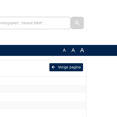
A
A
A
Vorige pagina