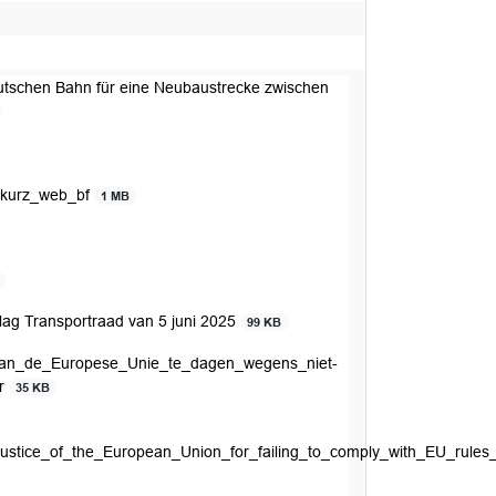
utschen Bahn für eine Neubaustrecke zwischen
_kurz_web_bf
1 MB
lag Transportraad van 5 juni 2025
99 KB
an_de_Europese_Unie_te_dagen_wegens_niet-
tr
35 KB
ce_of_the_European_Union_for_failing_to_comply_with_EU_rules_o