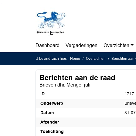
Ga naar de inhoud van deze pagina
Ga naar het zoeken
Ga naar het menu
Dashboard
Vergaderingen
Overzichten
U bevindt zich hier:
Home
Overzichten
Berichten aan 
Berichten aan de raad
Brieven dhr. Menger juli
ID
1717
Onderwerp
Brieve
Datum
31-07
Afzender
Toelichting