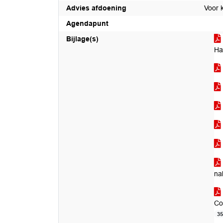
Advies afdoening
Voor 
Agendapunt
Bijlage(s)
Ha
na
Co
3