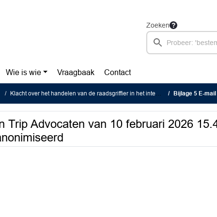
Zoeken
Wie is wie
Vraagbaak
Contact
Klacht over het handelen van de raadsgriffier in het integriteitsonderzoek tegen raadslid
Bijlage 5 E-mail van griffier aan Trip 
aan Trip Advocaten van 10 februari 2026 15.4
anonimiseerd