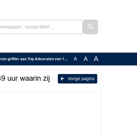
A
A
A
Advocaten van 10 februari 2026 15.49 uur waarin zij naar aanleiding van overl_Geanonimiseerd
9 uur waarin zij
Vorige pagina