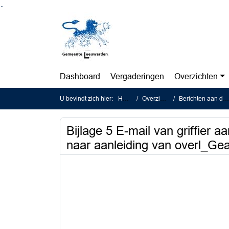
Ga naar de inhoud van deze pagina
Ga naar het zoeken
Ga naar het menu
Dashboard
Vergaderingen
Overzichten
U bevindt zich hier:
Home
Overzichten
Berichten aan de raad
Bijlage 5 E-mail van griffier 
naar aanleiding van overl_Ge