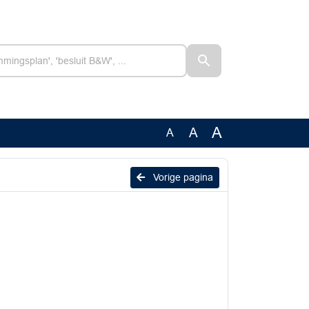
A
A
A
Vorige pagina