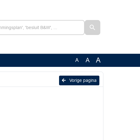
A
A
A
Vorige pagina