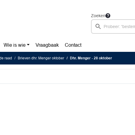
Zoeken
Wie is wie
Vraagbaak
Contact
de raad
Brieven dhr. Menger oktober
Dhr. Menger - 28 oktober