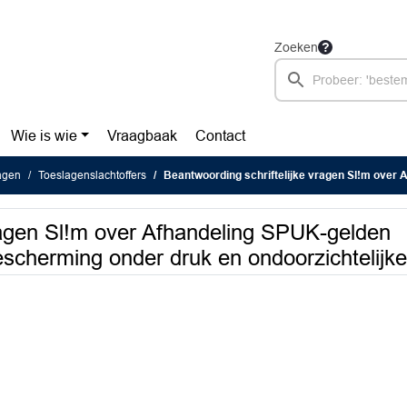
Zoeken
Wie is wie
Vraagbaak
Contact
ragen
Toeslagenslachtoffers
Beantwoording schriftelijke vragen Sl!m over Afhandeling SPUK-gelden toeslagenschandaal - rechtsbescherming ond
vragen Sl!m over Afhandeling SPUK-gelden
scherming onder druk en ondoorzichtelijke