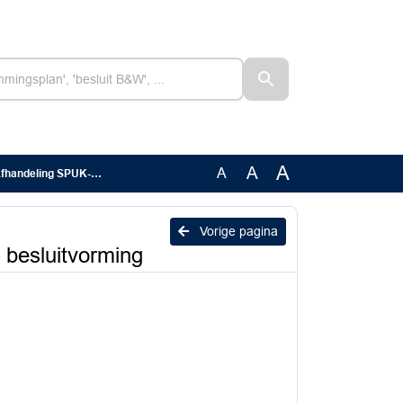
A
A
A
er druk en ondoorzichtelijke besluitvorming
Vorige pagina
 besluitvorming