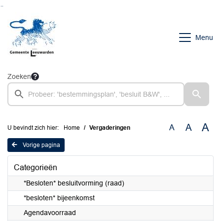
Ga naar de inhoud van deze pagina
Ga naar het zoeken
Ga naar het menu
Menu
Zoeken
A
A
A
U bevindt zich hier:
Home
Vergaderingen
Vorige pagina
Categorieën
*Besloten* besluitvorming (raad)
*besloten* bijeenkomst
Agendavoorraad