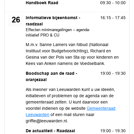
maandag 17 augustus 2026
Handboek Raad
09:30 - 10:00
woensdag 26 augustus 2026
Informatieve bijeenkomst -
16:15 - 17:45
26
raadzaal
Effecten minimaregelingen – agenda-
initiatief PRO & CU
M.m.v. Sanne Lamers van Nibud (Nationaal
Instituut voor Budgetvoorlichting), Richard en
Gesina van der Pols van Sta op voor kinderen en
Kees van Anken namens de Voedselbank.
woensdag 26 augustus 2026
Boodschap aan de raad -
19:00 - 19:30
oranjezaal
Als inwoner van Leeuwarden kunt u uw ideeën,
initiatieven of problemen op de agenda van de
gemeenteraad zetten. U kunt daarvoor een
voorstel indienen op de website
Gemeenteraad
Leeuwarden
of een mail sturen naar
griffie@leeuwarden.nl.
woensdag 26 augustus 2026
De actualiteit - Raadzaal
19:00 - 19:30