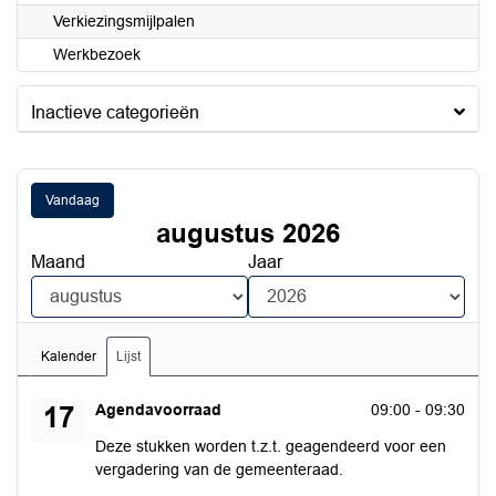
Verkiezingsmijlpalen
Werkbezoek
Inactieve categorieën
Vandaag
augustus 2026
Maand
Jaar
Kalender
Lijst
maandag 17 augustus 2026
Agendavoorraad
09:00 - 09:30
17
Deze stukken worden t.z.t. geagendeerd voor een
vergadering van de gemeenteraad.