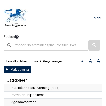
Ga naar de inhoud van deze pagina
Ga naar het zoeken
Ga naar het menu
Menu
Zoeken
A
A
A
U bevindt zich hier:
Home
Vergaderingen
Vorige pagina
Categorieën
*Besloten* besluitvorming (raad)
*besloten* bijeenkomst
Agendavoorraad