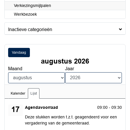
Verkiezingsmijlpalen
Werkbezoek
Inactieve categorieën
Vandaag
augustus 2026
Maand
Jaar
Kalender
Lijst
maandag 17 augustus 2026
Agendavoorraad
09:00 - 09:30
17
Deze stukken worden t.z.t. geagendeerd voor een
vergadering van de gemeenteraad.