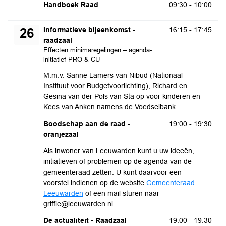
maandag 17 augustus 2026
Handboek Raad
09:30 - 10:00
woensdag 26 augustus 2026
Informatieve bijeenkomst -
16:15 - 17:45
26
raadzaal
Effecten minimaregelingen – agenda-
initiatief PRO & CU
M.m.v. Sanne Lamers van Nibud (Nationaal
Instituut voor Budgetvoorlichting), Richard en
Gesina van der Pols van Sta op voor kinderen en
Kees van Anken namens de Voedselbank.
woensdag 26 augustus 2026
Boodschap aan de raad -
19:00 - 19:30
oranjezaal
Als inwoner van Leeuwarden kunt u uw ideeën,
initiatieven of problemen op de agenda van de
gemeenteraad zetten. U kunt daarvoor een
voorstel indienen op de website
Gemeenteraad
Leeuwarden
of een mail sturen naar
griffie@leeuwarden.nl.
woensdag 26 augustus 2026
De actualiteit - Raadzaal
19:00 - 19:30