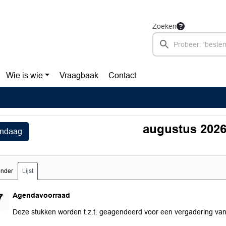
Zoeken
Wie is wie
Vraagbaak
Contact
augustus 202
ndaag
ender
Lijst
maandag 17 augustus 2026
Agendavoorraad
7
Deze stukken worden t.z.t. geagendeerd voor een vergadering va