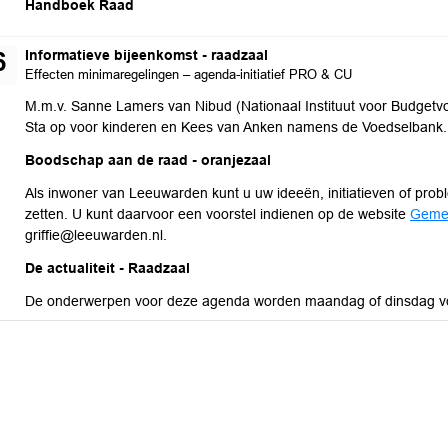
maandag 17 augustus 2026
Handboek Raad
woensdag 26 augustus 2026
Informatieve bijeenkomst - raadzaal
6
Effecten minimaregelingen – agenda-initiatief PRO & CU
M.m.v. Sanne Lamers van Nibud (Nationaal Instituut voor Budgetvo
Sta op voor kinderen en Kees van Anken namens de Voedselbank.
woensdag 26 augustus 2026
Boodschap aan de raad - oranjezaal
Als inwoner van Leeuwarden kunt u uw ideeën, initiatieven of p
zetten. U kunt daarvoor een voorstel indienen op de website
Geme
griffie@leeuwarden.nl.
woensdag 26 augustus 2026
De actualiteit - Raadzaal
De onderwerpen voor deze agenda worden maandag of dinsdag vo