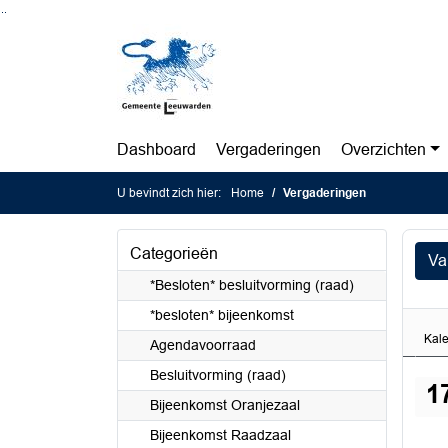
Ga naar de inhoud van deze pagina
Ga naar het zoeken
Ga naar het menu
Dashboard
Vergaderingen
Overzichten
U bevindt zich hier:
Home
Vergaderingen
Categorieën
Va
*Besloten* besluitvorming (raad)
*besloten* bijeenkomst
Kal
Agendavoorraad
Besluitvorming (raad)
1
Bijeenkomst Oranjezaal
Bijeenkomst Raadzaal