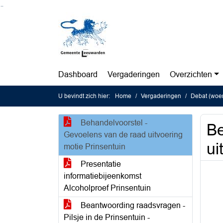
Ga naar de inhoud van deze pagina
Ga naar het zoeken
Ga naar het menu
Dashboard
Vergaderingen
Overzichten
U bevindt zich hier:
Home
Vergaderingen
Debat (woe
Behandelvoorstel -
Be
Gevoelens van de raad uitvoering
ui
motie Prinsentuin
Presentatie
informatiebijeenkomst
Alcoholproef Prinsentuin
Beantwoording raadsvragen -
Pilsje in de Prinsentuin -