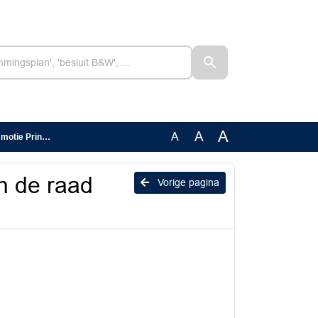
A
A
A
 Prinsentuin
n de raad
Vorige pagina