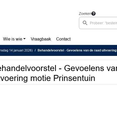
Zoeken
Wie is wie
Vraagbaak
Contact
nsdag 14 januari 2026)
Behandelvoorstel - Gevoelens van de raad uitvoering motie
handelvoorstel - Gevoelens va
tvoering motie Prinsentuin