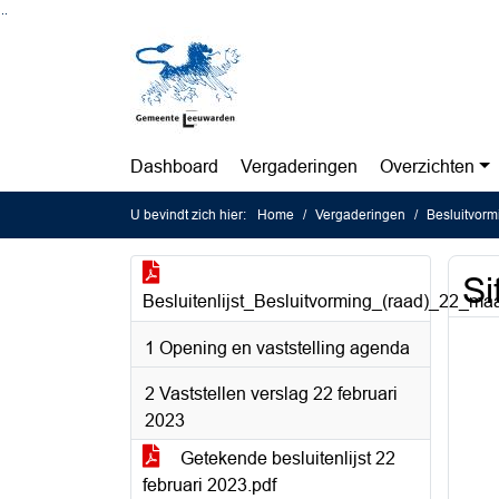
Ga naar de inhoud van deze pagina
Ga naar het zoeken
Ga naar het menu
Dashboard
Vergaderingen
Overzichten
U bevindt zich hier:
Home
Vergaderingen
Besluitvorm
Si
Besluitenlijst_Besluitvorming_(raad)_22_ma
1 Opening en vaststelling agenda
2 Vaststellen verslag 22 februari
2023
Getekende besluitenlijst 22
februari 2023.pdf