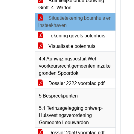
Ruimtelijke onderbouwing
Greft_4_Warten
Situatietekening botenhuis en
insteekhaven
Tekening gevels botenhuis
Visualisatie botenhuis
4.4 Aanwijzingsbesluit Wet
voorkeursrecht gemeenten inzake
gronden Spoordok
Dossier 2222 voorblad.pdf
5 Bespreekpunten
5.1 Terinzagelegging ontwerp-
Huisvestingsverordening
Gemeente Leeuwarden
Dossier 2059 voorblad.pdf