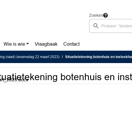
Zoeken
Wie is wie
Vraagbaak
Contact
ing (raad) (woensdag 22 maart 2023)
Situatietekening botenhuis en insteekh
tuatietekening botenhuis en in
art_2023.docx