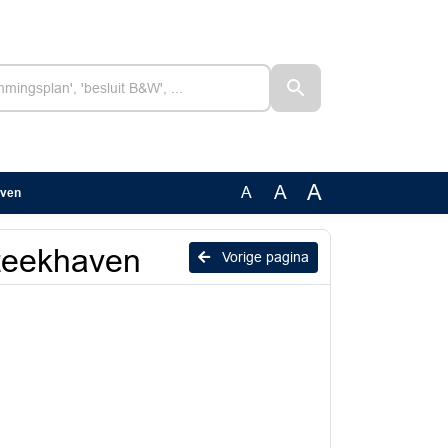
A
A
A
aven
steekhaven
Vorige pagina