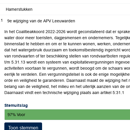
Hamerstukken
.1
9e wijziging van de APV Leeuwarden
In het Coalitieakkoord 2022-2026 wordt geconstateerd dat er sprake 
water door meer toeristen, dagjesmensen en ondernemers. Tegelijkert
binnenstad te hebben en om er te kunnen wonen, werken, ondernem
dat het watergebruik duurzaam en toekomstbestendig ingericht word
van rondvaarten of ter beschikking stellen van rondvaartboten regul
t/m 5.31.13 wordt een systeem van exploitatievergunningen ingevoe
activiteiten voortaan te vergunnen, wordt beoogd om de schaars wo
eerlijk te verdelen. Een vergunningstelsel is ook de enige mogelijkh
orde en veiligheid te garanderen. Daarnaast maakt de wijziging het mo
belang van de veiligheid, het milieu en het uiterlijk aanzien van de 
Daarnaast vindt een technische wijziging plaats aan artikel 5:31.1
Stemuitslag
97% Voor
Toon stemmen