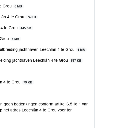
te Grou
6 MB
hlân 4 te Grou
74 KB
 4 te Grou
445 KB
e Grou
1 MB
 uitbreiding jachthaven Leechlân 4 te Grou
1 MB
itbreiding jachthaven Leechlân 4 te Grou
567 KB
ân 4 te Grou
79 KB
n geen bedenkingen conform artikel 6.5 lid 1 van
p het adres Leechlân 4 te Grou voor ter