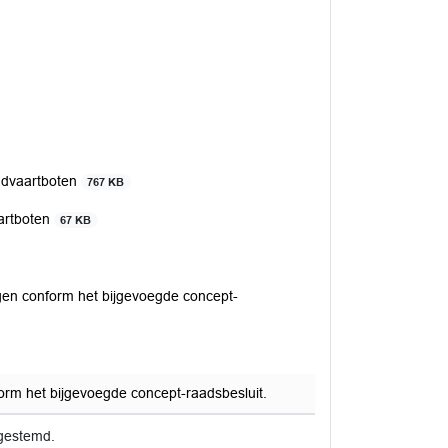
ndvaartboten
767 KB
artboten
67 KB
gen conform het bijgevoegde concept-
rm het bijgevoegde concept-raadsbesluit.
gestemd.