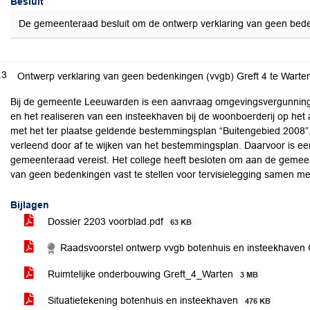
Besluit
De gemeenteraad besluit om de ontwerp verklaring van geen bedenki
.3
Ontwerp verklaring van geen bedenkingen (vvgb) Greft 4 te Warte
Bij de gemeente Leeuwarden is een aanvraag omgevingsvergunning
en het realiseren van een insteekhaven bij de woonboerderij op het ad
met het ter plaatse geldende bestemmingsplan “Buitengebied 2008”
verleend door af te wijken van het bestemmingsplan. Daarvoor is e
gemeenteraad vereist. Het college heeft besloten om aan de gemeen
van geen bedenkingen vast te stellen voor tervisielegging samen m
Bijlagen
Dossier 2203 voorblad.pdf
63 KB
Raadsvoorstel ontwerp vvgb botenhuis en insteekhaven 
Ruimtelijke onderbouwing Greft_4_Warten
3 MB
Situatietekening botenhuis en insteekhaven
476 KB