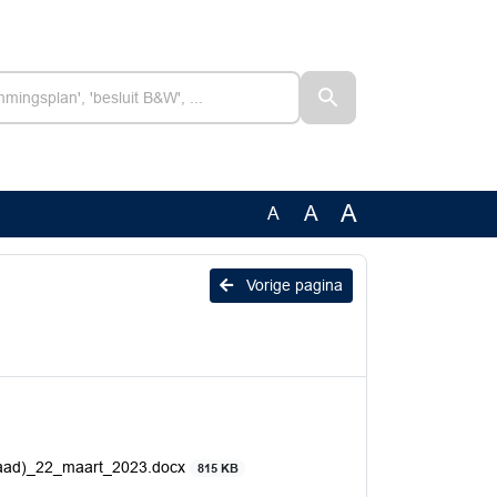
A
A
A
Vorige pagina
(raad)_22_maart_2023.docx
815 KB