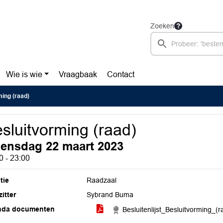
Zoeken
Wie is wie
Vraagbaak
Contact
ing (raad)
sluitvorming (raad)
ensdag 22 maart 2023
0 - 23:00
tie
Raadzaal
itter
Sybrand Buma
nda documenten
Besluitenlijst_Besluitvorming_