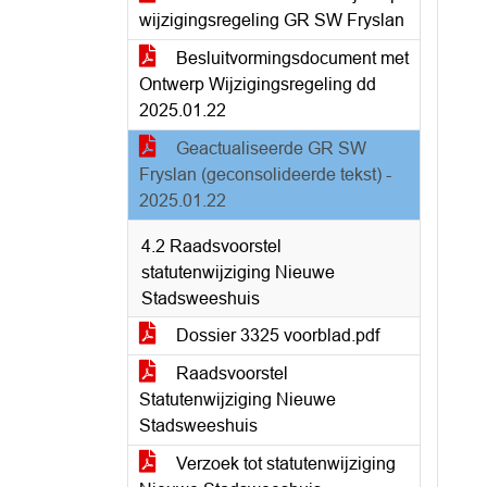
wijzigingsregeling GR SW Fryslan
Besluitvormingsdocument met
Ontwerp Wijzigingsregeling dd
2025.01.22
Geactualiseerde GR SW
Fryslan (geconsolideerde tekst) -
2025.01.22
4.2 Raadsvoorstel
statutenwijziging Nieuwe
Stadsweeshuis
Dossier 3325 voorblad.pdf
Raadsvoorstel
Statutenwijziging Nieuwe
Stadsweeshuis
Verzoek tot statutenwijziging