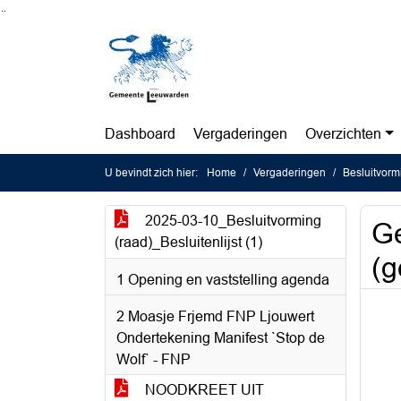
Ga naar de inhoud van deze pagina
Ga naar het zoeken
Ga naar het menu
Dashboard
Vergaderingen
Overzichten
U bevindt zich hier:
Home
Vergaderingen
Besluitvorm
2025-03-10_Besluitvorming
Ge
(raad)_Besluitenlijst (1)
(g
1 Opening en vaststelling agenda
2 Moasje Frjemd FNP Ljouwert
Ondertekening Manifest `Stop de
Wolf` - FNP
NOODKREET UIT