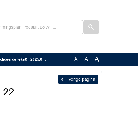
A
A
A
eerde tekst) - 2025.01.22
Vorige pagina
1.22