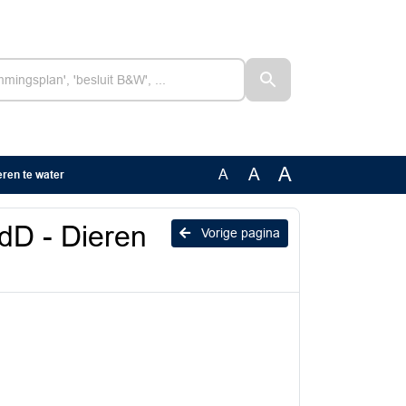
A
A
A
ren te water
dD - Dieren
Vorige pagina