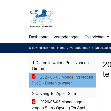
Ga naar de inhoud van deze pagina
Ga naar het zoeken
Ga naar het menu
Dashboard
Vergaderingen
Overzichten
U bevindt zich hier:
Home
Vergaderingen
De actualit
20
1 Dieren te water - Partij voor de
Dieren
te
2026-06-03 Mondeling vragen
PvdD - Dieren te water
2 Opvang Ter Apel - Sl!m
2026-06-03 Mondelinge
vragen Sl!m - Opvang Ter Apel