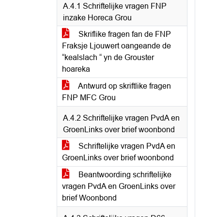
A.4.1 Schriftelijke vragen FNP
inzake Horeca Grou
Skriflike fragen fan de FNP
Fraksje Ljouwert oangeande de
“kealslach “ yn de Grouster
hoareka
Antwurd op skriftlike fragen
FNP MFC Grou
A.4.2 Schriftelijke vragen PvdA en
GroenLinks over brief woonbond
Schriftelijke vragen PvdA en
GroenLinks over brief woonbond
Beantwoording schriftelijke
vragen PvdA en GroenLinks over
brief Woonbond