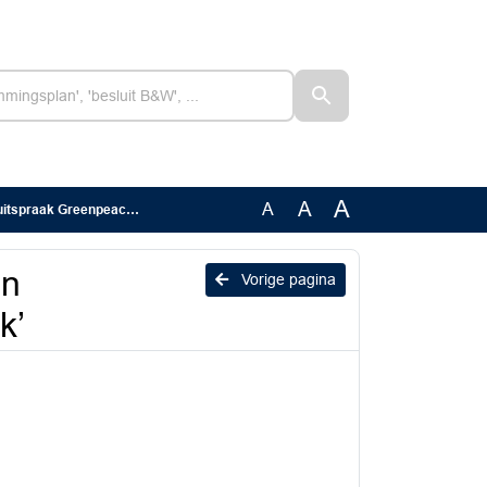
A
A
A
spraak Greenpeace-zaak’
en
Vorige pagina
k’