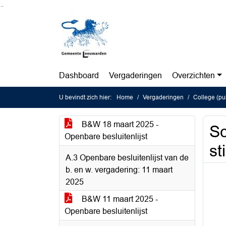
Ga naar de inhoud van deze pagina
Ga naar het zoeken
Ga naar het menu
Dashboard
Vergaderingen
Overzichten
U bevindt zich hier:
Home
Vergaderingen
College (pu
B&W 18 maart 2025 -
Sc
Openbare besluitenlijst
st
A.3 Openbare besluitenlijst van de
b. en w. vergadering: 11 maart
2025
B&W 11 maart 2025 -
Openbare besluitenlijst