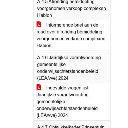
A.4.5 Afronding bemiddeling
voorgenomen verkoop complexen
Habion
Informerende brief aan de
raad over afronding bemiddeling
voorgenomen verkoop complexen
Habion
A.4.6 Jaarlijkse verantwoording
gemeentelijke
onderwijsachterstandenbeleid
(LEA/vve) 2024
Ingevulde vragenlijst
Jaarlijkse verantwoording
gemeentelijke
onderwijsachterstandenbeleid
(LEA/vve) 2024
A.4.7 Ontwikkelkader Prinsentuin