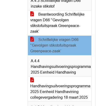
A.4.3 Schriftelijke vragen D66
inzake stikstof
Beantwoording Schriftelijke
vragen D66 '‘Gevolgen
stikstofuitspraak Greenpeace-
zaak’
Schriftelijke vragen D66
'‘Gevolgen stikstofuitspraak
Greenpeace-zaak’
A.4.4
Handhavingsuitvoeringsprogramma
2025 Eenheid Handhaving
Handhavingsuitvoeringsprogramma
2025 Eenheid Handhavining
collegevergadering 18 maart 2025