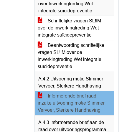
over Inwerkingtreding Wet
integrale suïcidepreventie
Schriftelijke vragen SL!IM
over de inwerkingtreding Wet
integrale suïcidepreventie
Beantwoording schriftelijke
vragen SL!IM over de
inwerkingtreding Wet integrale
suïcidepreventie
A.4.2 Uitvoering motie Slimmer
Vervoer, Sterkere Handhaving
Informerende brief raad
inzake uitvoering motie Slimmer
Vervoer, Sterkere Handhaving
A.4.3 Informerende brief aan de
raad over uitvoeringsprogramma