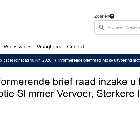
Zoeken
Wie is wie
Vraagbaak
Contact
blicatie) (dinsdag 16 juni 2026)
Informerende brief raad inzake uitvoering motie Slimmer Ver
formerende brief raad inzake ui
tie Slimmer Vervoer, Sterkere