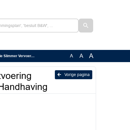
A
A
A
voer, Sterkere Handhaving
tvoering
Vorige pagina
 Handhaving