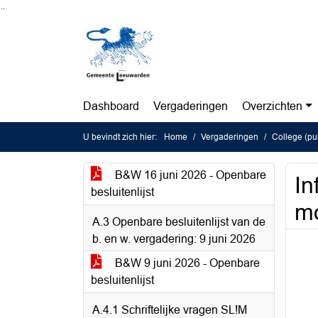
Ga naar de inhoud van deze pagina
Ga naar het zoeken
Ga naar het menu
Dashboard
Vergaderingen
Overzichten
U bevindt zich hier:
Home
Vergaderingen
College (pu
B&W 16 juni 2026 - Openbare
In
besluitenlijst
mo
A.3 Openbare besluitenlijst van de
b. en w. vergadering: 9 juni 2026
B&W 9 juni 2026 - Openbare
besluitenlijst
A.4.1 Schriftelijke vragen SL!M