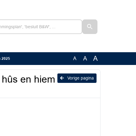
A
A
A
m 2025
 hûs en hiem
Vorige pagina