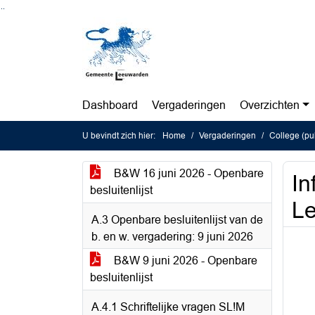
Ga naar de inhoud van deze pagina
Ga naar het zoeken
Ga naar het menu
Dashboard
Vergaderingen
Overzichten
U bevindt zich hier:
Home
Vergaderingen
College (pu
B&W 16 juni 2026 - Openbare
In
besluitenlijst
Le
A.3 Openbare besluitenlijst van de
b. en w. vergadering: 9 juni 2026
B&W 9 juni 2026 - Openbare
besluitenlijst
A.4.1 Schriftelijke vragen SL!M