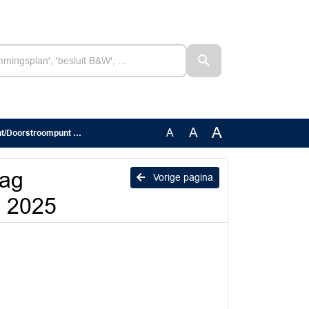
A
A
A
stroompunt 2024 - 2025
lag
Vorige pagina
- 2025