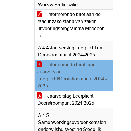
Werk & Participatie
Informerende brief aan de
raad inzake stand van zaken
uitvoeringsprogramma Meedoen
telt
A.4.4 Jaarverslag Leerplicht en
Doorstroompunt 2024-2025
Informerende brief raad
Jaarverslag
Leerplicht/Doorstroompunt 2024 -
2025
Jaarverslag Leerplicht
Doorstroompunt 2024 2025
A.4.5
Samenwerkingsovereenkomsten
onderwijshuisvesting Stedelijk