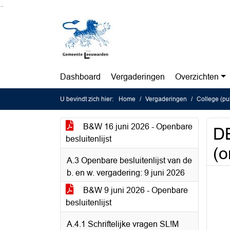
Ga naar de inhoud van deze pagina
Ga naar het zoeken
Ga naar het menu
Dashboard
Vergaderingen
Overzichten
U bevindt zich hier:
Home
Vergaderingen
College (pu
B&W 16 juni 2026 - Openbare
DB
besluitenlijst
(o
A.3 Openbare besluitenlijst van de
b. en w. vergadering: 9 juni 2026
B&W 9 juni 2026 - Openbare
besluitenlijst
A.4.1 Schriftelijke vragen SL!M