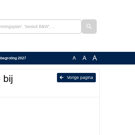
A
A
A
)begroting 2027
bij
Vorige pagina