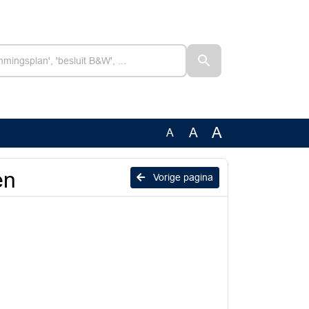
A
A
A
en
Vorige pagina