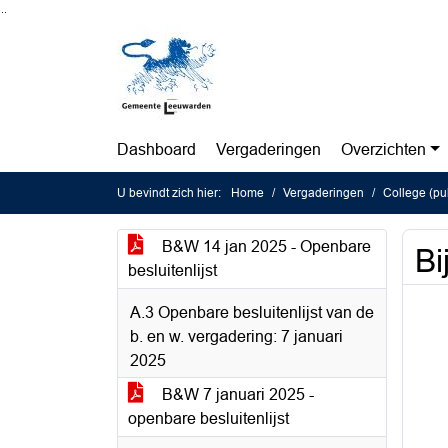
Ga naar de inhoud van deze pagina
Ga naar het zoeken
Ga naar het menu
Dashboard
Vergaderingen
Overzichten
U bevindt zich hier:
Home
Vergaderingen
College (pu
B&W 14 jan 2025 - Openbare
Bi
besluitenlijst
A.3 Openbare besluitenlijst van de
b. en w. vergadering: 7 januari
2025
B&W 7 januari 2025 -
openbare besluitenlijst