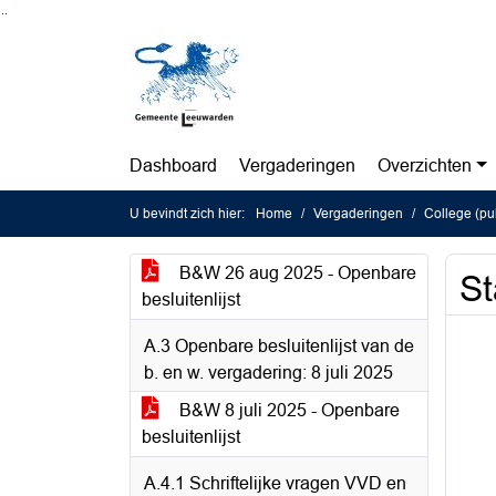
Ga naar de inhoud van deze pagina
Ga naar het zoeken
Ga naar het menu
Dashboard
Vergaderingen
Overzichten
U bevindt zich hier:
Home
Vergaderingen
College (pu
B&W 26 aug 2025 - Openbare
St
besluitenlijst
A.3 Openbare besluitenlijst van de
b. en w. vergadering: 8 juli 2025
B&W 8 juli 2025 - Openbare
besluitenlijst
A.4.1 Schriftelijke vragen VVD en