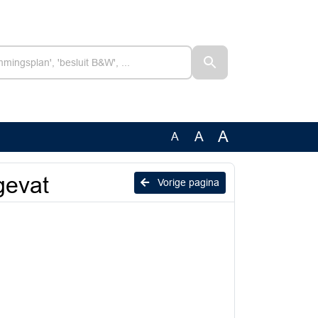
A
A
A
gevat
Vorige pagina