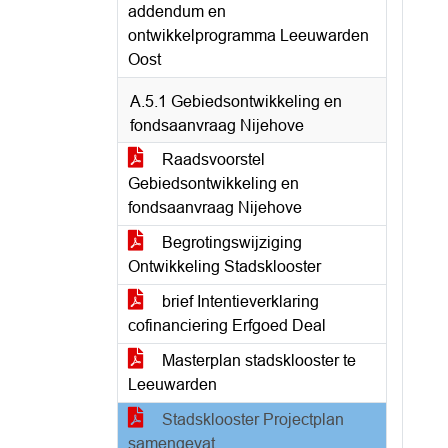
addendum en
ontwikkelprogramma Leeuwarden
Oost
A.5.1 Gebiedsontwikkeling en
fondsaanvraag Nijehove
Raadsvoorstel
Gebiedsontwikkeling en
fondsaanvraag Nijehove
Begrotingswijziging
Ontwikkeling Stadsklooster
brief Intentieverklaring
cofinanciering Erfgoed Deal
Masterplan stadsklooster te
Leeuwarden
Stadsklooster Projectplan
samengevat