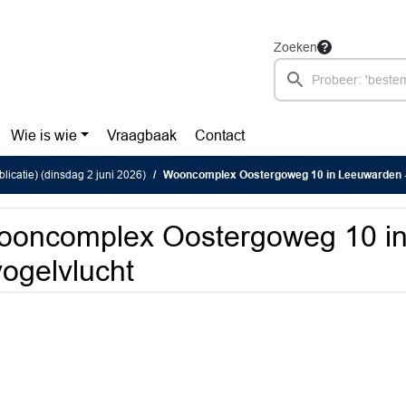
Zoeken
Wie is wie
Vraagbaak
Contact
licatie) (dinsdag 2 juni 2026)
Wooncomplex Oostergoweg 10 in Leeuwarden -
ooncomplex Oostergoweg 10 i
vogelvlucht