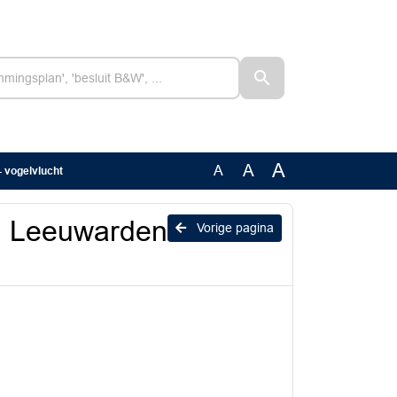
A
A
A
 vogelvlucht
n Leeuwarden
Vorige pagina