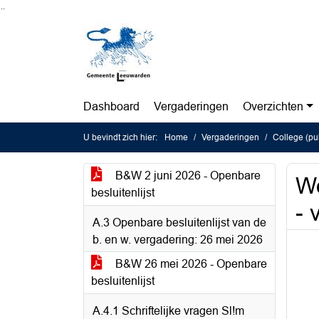
Ga naar de inhoud van deze pagina
Ga naar het zoeken
Ga naar het menu
Dashboard
Vergaderingen
Overzichten
U bevindt zich hier:
Home
Vergaderingen
College (pub
B&W 2 juni 2026 - Openbare
W
besluitenlijst
- 
A.3 Openbare besluitenlijst van de
b. en w. vergadering: 26 mei 2026
B&W 26 mei 2026 - Openbare
besluitenlijst
A.4.1 Schriftelijke vragen Sl!m