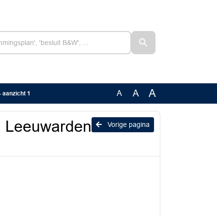
A
A
A
 aanzicht 1
n Leeuwarden
Vorige pagina