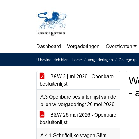
Ga naar de inhoud van deze pagina
Ga naar het zoeken
Ga naar het menu
Dashboard
Vergaderingen
Overzichten
U bevindt zich hier:
Home
Vergaderingen
College (pub
B&W 2 juni 2026 - Openbare
W
besluitenlijst
- 
A.3 Openbare besluitenlijst van de
b. en w. vergadering: 26 mei 2026
B&W 26 mei 2026 - Openbare
besluitenlijst
A.4.1 Schriftelijke vragen Sl!m