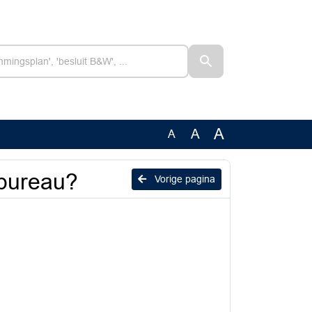
A
A
A
ebureau?
Vorige pagina