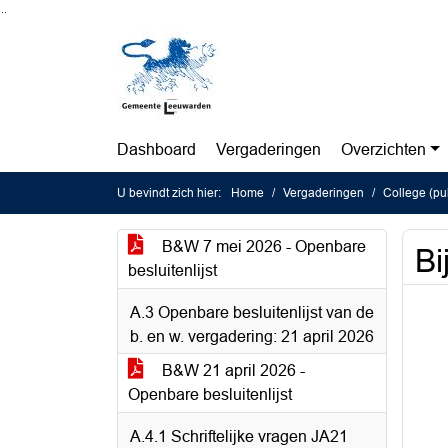
Ga naar de inhoud van deze pagina
Ga naar het zoeken
Ga naar het menu
Dashboard
Vergaderingen
Overzichten
U bevindt zich hier:
Home
Vergaderingen
College (pu
B&W 7 mei 2026 - Openbare
Bi
besluitenlijst
A.3 Openbare besluitenlijst van de
b. en w. vergadering: 21 april 2026
B&W 21 april 2026 -
Openbare besluitenlijst
A.4.1 Schriftelijke vragen JA21