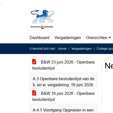
Ga naar de inhoud van deze pagina
Ga naar het zoeken
Ga naar het menu
Dashboard
Vergaderingen
Overzichten
U bevindt zich hier:
Home
Vergaderingen
College (pu
B&W 23 juni 2026 - Openbare
Ne
besluitenlijst
A.3 Openbare besluitenlijst van de
b. en w. vergadering: 16 juni 2026
B&W 16 juni 2026 - Openbare
besluitenlijst
A.4.1 Voortgang Opgroeien in een