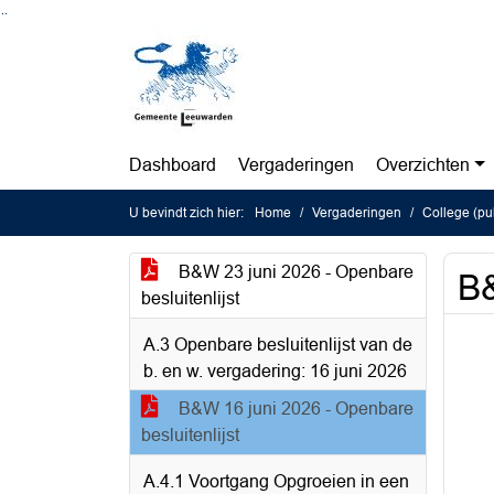
Ga naar de inhoud van deze pagina
Ga naar het zoeken
Ga naar het menu
Dashboard
Vergaderingen
Overzichten
U bevindt zich hier:
Home
Vergaderingen
College (pu
B&W 23 juni 2026 - Openbare
B&
besluitenlijst
A.3 Openbare besluitenlijst van de
b. en w. vergadering: 16 juni 2026
B&W 16 juni 2026 - Openbare
besluitenlijst
A.4.1 Voortgang Opgroeien in een