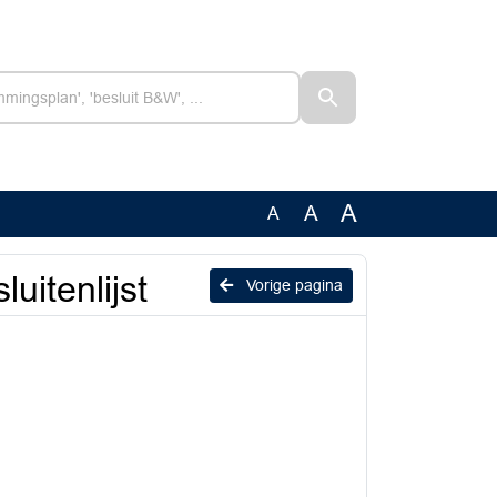
A
A
A
uitenlijst
Vorige pagina