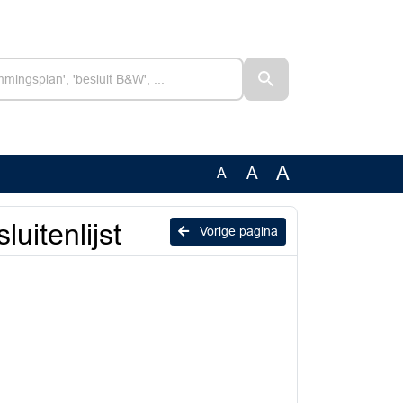
A
A
A
itenlijst
Vorige pagina