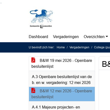
Ga naar de inhoud van deze pagina
Ga naar het zoeken
Ga naar het menu
Dashboard
Vergaderingen
Overzichten
U bevindt zich hier:
Home
Vergaderingen
College (pu
B&W 19 mei 2026 - Openbare
B&
besluitenlijst
A.3 Openbare besluitenlijst van de
b. en w. vergadering: 12 mei 2026
B&W 12 mei 2026 - Openbare
besluitenlijst
A.4.1 Majeure projecten- en