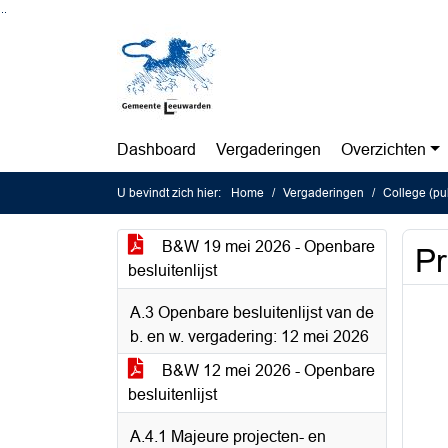
Ga naar de inhoud van deze pagina
Ga naar het zoeken
Ga naar het menu
Dashboard
Vergaderingen
Overzichten
U bevindt zich hier:
Home
Vergaderingen
College (pu
B&W 19 mei 2026 - Openbare
Pr
besluitenlijst
A.3 Openbare besluitenlijst van de
b. en w. vergadering: 12 mei 2026
B&W 12 mei 2026 - Openbare
besluitenlijst
A.4.1 Majeure projecten- en