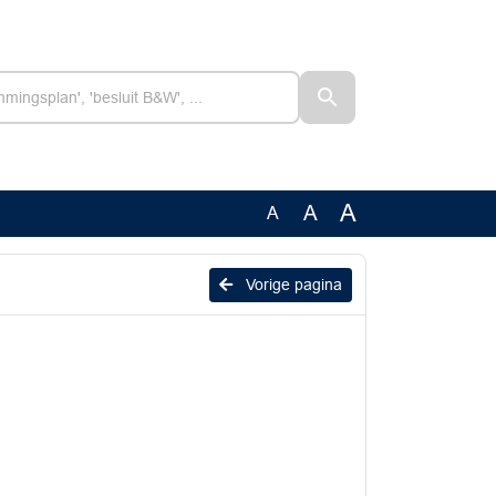
A
A
A
Vorige pagina