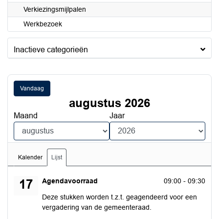
Verkiezingsmijlpalen
Werkbezoek
Inactieve categorieën
Vandaag
augustus 2026
Maand
Jaar
Kalender
Lijst
maandag 17 augustus 2026
Agendavoorraad
09:00 - 09:30
17
Deze stukken worden t.z.t. geagendeerd voor een
vergadering van de gemeenteraad.