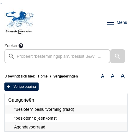
Ga naar de inhoud van deze pagina
Ga naar het zoeken
Ga naar het menu
Menu
Zoeken
A
A
A
U bevindt zich hier:
Home
Vergaderingen
Vorige pagina
Categorieën
*Besloten* besluitvorming (raad)
*besloten* bijeenkomst
Agendavoorraad