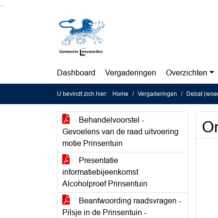
Ga naar de inhoud van deze pagina
Ga naar het zoeken
Ga naar het menu
Dashboard
Vergaderingen
Overzichten
U bevindt zich hier:
Home
Vergaderingen
Debat (woe
Behandelvoorstel -
On
Gevoelens van de raad uitvoering
motie Prinsentuin
Presentatie
informatiebijeenkomst
Alcoholproef Prinsentuin
Beantwoording raadsvragen -
Pilsje in de Prinsentuin -