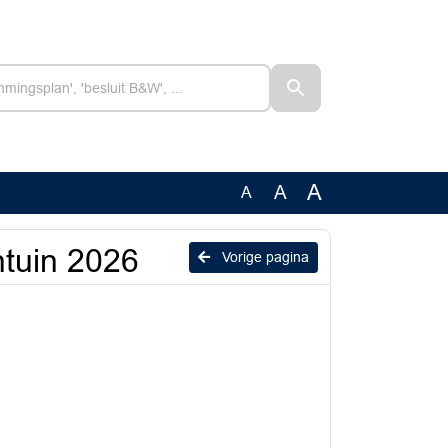
A
A
A
ntuin 2026
Vorige pagina