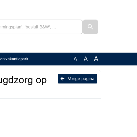
A
A
A
een vakantiepark
eugdzorg op
Vorige pagina