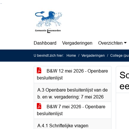
Ga naar de inhoud van deze pagina
Ga naar het zoeken
Ga naar het menu
Dashboard
Vergaderingen
Overzichten
U bevindt zich hier:
Home
Vergaderingen
College (pu
B&W 12 mei 2026 - Openbare
Sc
besluitenlijst
ee
A.3 Openbare besluitenlijst van de
b. en w. vergadering: 7 mei 2026
B&W 7 mei 2026 - Openbare
besluitenlijst
A.4.1 Schriftelijke vragen