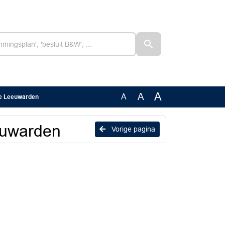
A
A
A
e Leeuwarden
euwarden
Vorige pagina