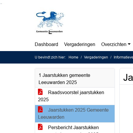
Ga naar de inhoud van deze pagina
Ga naar het zoeken
Ga naar het menu
Dashboard
Vergaderingen
Overzichten
U bevindt zich hier:
Home
Vergaderingen
Informatiev
J
1 Jaarstukken gemeente
Leeuwarden 2025
Raadsvoorstel jaarstukken
2025
Jaarstukken 2025 Gemeente
Leeuwarden
Persbericht Jaarstukken