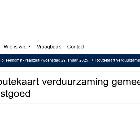
Wie is wie
Vraagbaak
Contact
e bijeenkomst - raadzaal (woensdag 29 januari 2025)
Routekaart verduurzamin
utekaart verduurzaming gemeen
stgoed