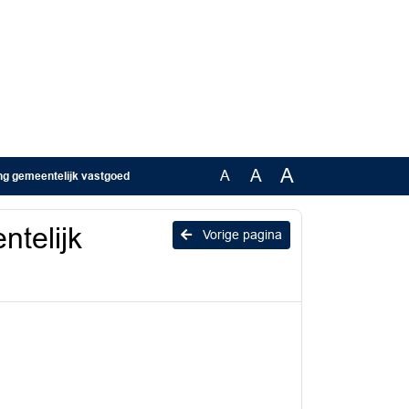
A
A
A
g gemeentelijk vastgoed
telijk
Vorige pagina