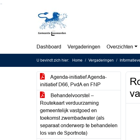
Ga naar de inhoud van deze pagina
Ga naar het zoeken
Ga naar het menu
Dashboard
Vergaderingen
Overzichten
U bevindt zich hier:
Home
Vergaderingen
Informatiev
Agenda-initiatief Agenda-
Ro
initiatief D66, PvdA en FNP
va
Behandelvoorstel –
Routekaart verduurzaming
gemeentelijk vastgoed en
toekomst zwembadwater (als
separaat onderwerp te behandelen
los van de Sportnota)