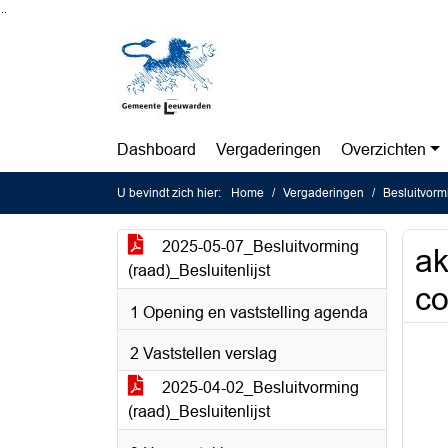
Ga naar de inhoud van deze pagina
Ga naar het zoeken
Ga naar het menu
Dashboard
Vergaderingen
Overzichten
U bevindt zich hier:
Home
Vergaderingen
Besluitvorm
2025-05-07_Besluitvorming
ak
(raad)_Besluitenlijst
co
1 Opening en vaststelling agenda
2 Vaststellen verslag
2025-04-02_Besluitvorming
(raad)_Besluitenlijst