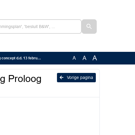
A
A
A
ept d.d. 13 februari 2024
ng Proloog
Vorige pagina