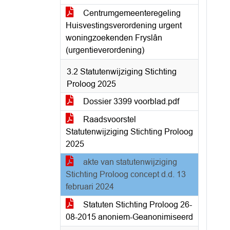
Centrumgemeenteregeling
Huisvestingsverordening urgent
woningzoekenden Fryslân
(urgentieverordening)
3.2 Statutenwijziging Stichting
Proloog 2025
Dossier 3399 voorblad.pdf
Raadsvoorstel
Statutenwijziging Stichting Proloog
2025
akte van statutenwijziging
Stichting Proloog concept d.d. 13
februari 2024
Statuten Stichting Proloog 26-
08-2015 anoniem-Geanonimiseerd