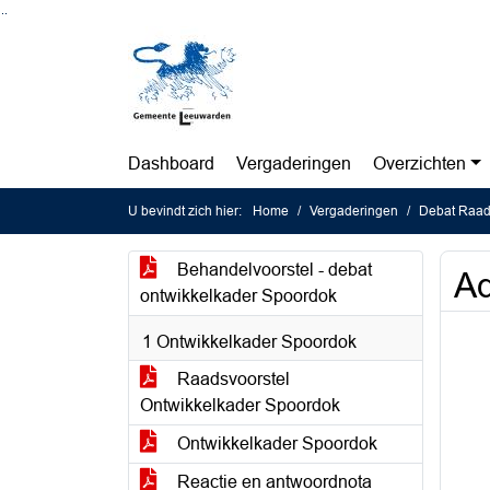
Ga naar de inhoud van deze pagina
Ga naar het zoeken
Ga naar het menu
Dashboard
Vergaderingen
Overzichten
U bevindt zich hier:
Home
Vergaderingen
Debat Raad
Behandelvoorstel - debat
A
ontwikkelkader Spoordok
1 Ontwikkelkader Spoordok
Raadsvoorstel
Ontwikkelkader Spoordok
Ontwikkelkader Spoordok
Reactie en antwoordnota