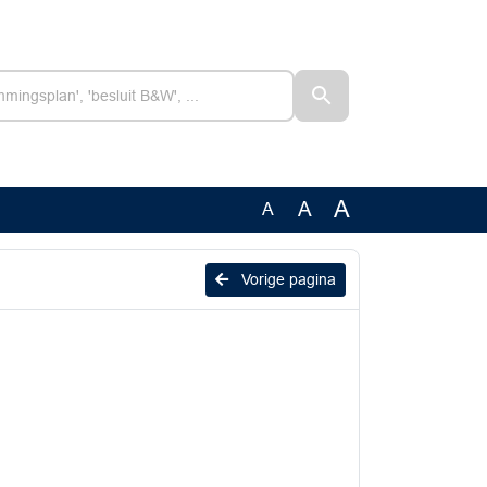
A
A
A
Vorige pagina