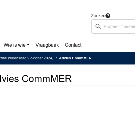
Zoeken
Wie is wie
Vraagbaak
Contact
zaal (woensdag 9 oktober 2024)
Advies CommMER
dvies CommMER