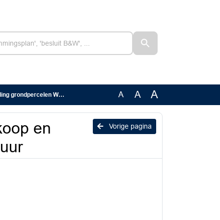
A
A
A
grondpercelen WTC-Cambuur
rkoop en
Vorige pagina
uur