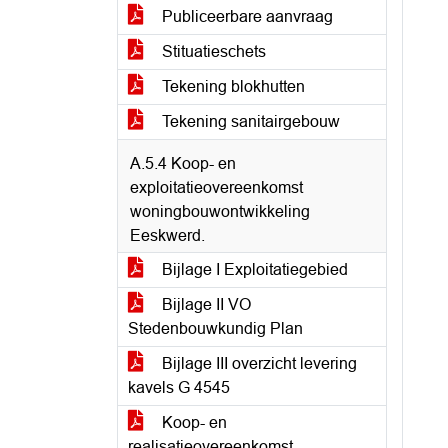
Publiceerbare aanvraag
Stituatieschets
Tekening blokhutten
Tekening sanitairgebouw
A.5.4 Koop- en
exploitatieovereenkomst
woningbouwontwikkeling
Eeskwerd.
Bijlage I Exploitatiegebied
Bijlage II VO
Stedenbouwkundig Plan
Bijlage III overzicht levering
kavels G 4545
Koop- en
realisatieovereenkomst