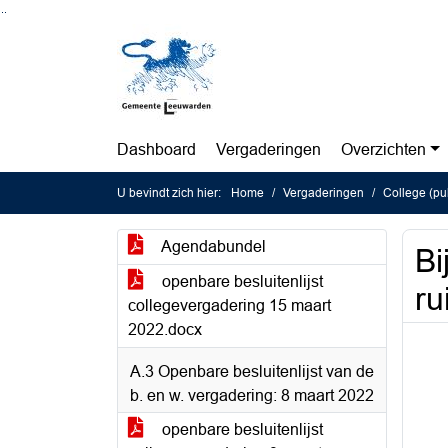
Ga naar de inhoud van deze pagina
Ga naar het zoeken
Ga naar het menu
Dashboard
Vergaderingen
Overzichten
U bevindt zich hier:
Home
Vergaderingen
College (pu
Agendabundel
Bi
openbare besluitenlijst
ru
collegevergadering 15 maart
2022.docx
A.3 Openbare besluitenlijst van de
b. en w. vergadering: 8 maart 2022
openbare besluitenlijst