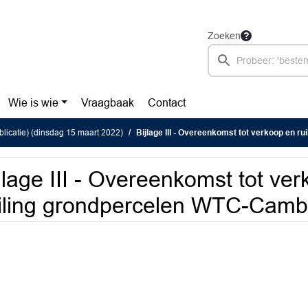
Zoeken
Wie is wie
Vraagbaak
Contact
blicatie) (dinsdag 15 maart 2022)
Bijlage III - Overeenkomst tot verkoop en ruiling 
jlage III - Overeenkomst tot ve
iling grondpercelen WTC-Camb