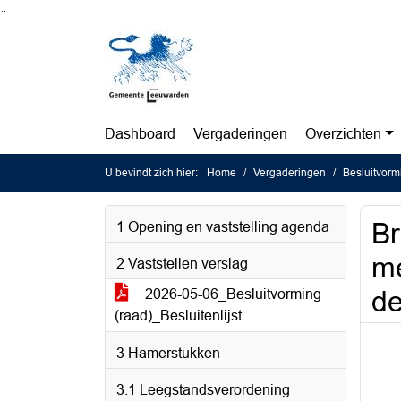
Ga naar de inhoud van deze pagina
Ga naar het zoeken
Ga naar het menu
Dashboard
Vergaderingen
Overzichten
U bevindt zich hier:
Home
Vergaderingen
Besluitvorm
Br
1 Opening en vaststelling agenda
me
2 Vaststellen verslag
d
2026-05-06_Besluitvorming
(raad)_Besluitenlijst
3 Hamerstukken
3.1 Leegstandsverordening