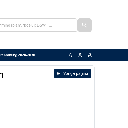
A
A
A
2030 deelnemers_geanonimiseerd
n
Vorige pagina