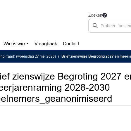
Zoeken
Wie is wie
Vraagbaak
Contact
ing (raad) (woensdag 27 mei 2026)
Brief zienswijze Begroting 2027 en meerjarenraming 2028-
ief zienswijze Begroting 2027 e
erjarenraming 2028-2030
eelnemers_geanonimiseerd