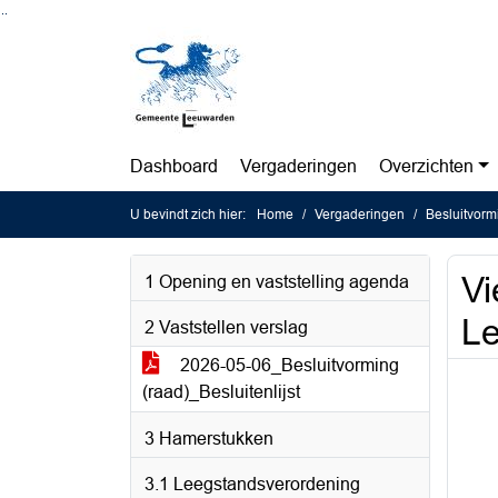
Ga naar de inhoud van deze pagina
Ga naar het zoeken
Ga naar het menu
Dashboard
Vergaderingen
Overzichten
U bevindt zich hier:
Home
Vergaderingen
Besluitvorm
Vi
1 Opening en vaststelling agenda
L
2 Vaststellen verslag
2026-05-06_Besluitvorming
(raad)_Besluitenlijst
3 Hamerstukken
3.1 Leegstandsverordening