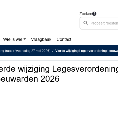
Zoeken
Wie is wie
Vraagbaak
Contact
ing (raad) (woensdag 27 mei 2026)
Vierde wijziging Legesverordening Leeuw
erde wijziging Legesverordenin
eeuwarden 2026