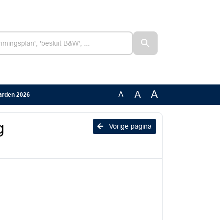
A
A
A
arden 2026
g
Vorige pagina