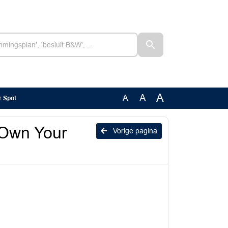
A
A
A
 Spot
Own Your
Vorige pagina