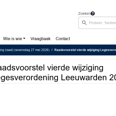
Zoeken
Wie is wie
Vraagbaak
Contact
ing (raad) (woensdag 27 mei 2026)
Raadsvoorstel vierde wijziging Legesveror
adsvoorstel vierde wijziging
gesverordening Leeuwarden 2