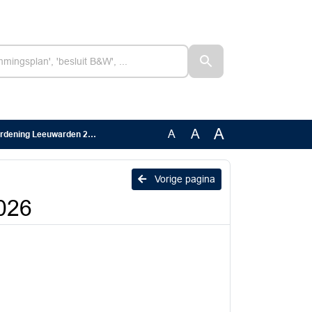
A
A
A
dening Leeuwarden 2026
Vorige pagina
026