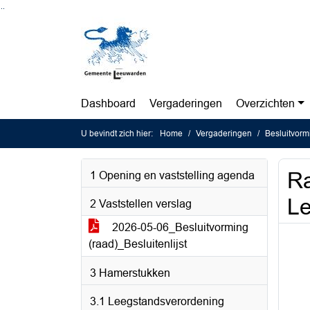
Ga naar de inhoud van deze pagina
Ga naar het zoeken
Ga naar het menu
Dashboard
Vergaderingen
Overzichten
U bevindt zich hier:
Home
Vergaderingen
Besluitvorm
Ra
1 Opening en vaststelling agenda
Le
2 Vaststellen verslag
2026-05-06_Besluitvorming
(raad)_Besluitenlijst
3 Hamerstukken
3.1 Leegstandsverordening