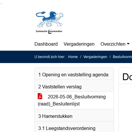
Ga naar de inhoud van deze pagina
Ga naar het zoeken
Ga naar het menu
Dashboard
Vergaderingen
Overzichten
U bevindt zich hier:
Home
Vergaderingen
Besluitvorm
Do
1 Opening en vaststelling agenda
2 Vaststellen verslag
2026-05-06_Besluitvorming
(raad)_Besluitenlijst
3 Hamerstukken
3.1 Leegstandsverordening