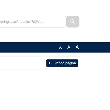
A
A
A
Vorige pagina