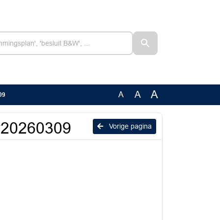
A
A
A
09
v20260309
Vorige pagina