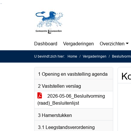
Ga naar de inhoud van deze pagina
Ga naar het zoeken
Ga naar het menu
Dashboard
Vergaderingen
Overzichten
U bevindt zich hier:
Home
Vergaderingen
Besluitvorm
Ko
1 Opening en vaststelling agenda
2 Vaststellen verslag
2026-05-06_Besluitvorming
(raad)_Besluitenlijst
3 Hamerstukken
3.1 Leegstandsverordening